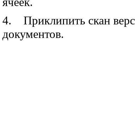
ячеек.
4. Приклипить скан вер
документов.